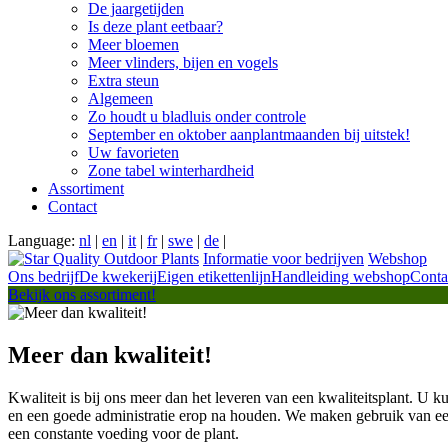
De jaargetijden
Is deze plant eetbaar?
Meer bloemen
Meer vlinders, bijen en vogels
Extra steun
Algemeen
Zo houdt u bladluis onder controle
September en oktober aanplantmaanden bij uitstek!
Uw favorieten
Zone tabel winterhardheid
Assortiment
Contact
Language:
nl
|
en
|
it
|
fr
|
swe
|
de
|
Informatie voor bedrijven
Webshop
Ons bedrijf
De kwekerij
Eigen etikettenlijn
Handleiding webshop
Conta
Bekijk ons assortiment!
Meer dan kwaliteit!
Kwaliteit is bij ons meer dan het leveren van een kwaliteitsplant. U kun
en een goede administratie erop na houden. We maken gebruik van ee
een constante voeding voor de plant.