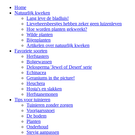
Home
Natuurlijk kweken
Lang leve de bladluis!
Lieveheersbeestjes hebben zeker geen luizenleven
Hoe worden planten gekweekt?
Wilde planten
Bijenplanten
Artikelen over natuurlijk kweken
Favoriete soorten
Herfstasters
Bolgewassen
Delosperma 'Jewel of Desert' serie
Echinacea
Geraniums in the picture!
Heuchera
Hosta's en slakken
Herfstanemonen
Tips voor tuinieren
Tuinieren zonder zorgen
Voorjaarssnoei
De bodem
Planten
Onderhoud
Stevig aanpassen