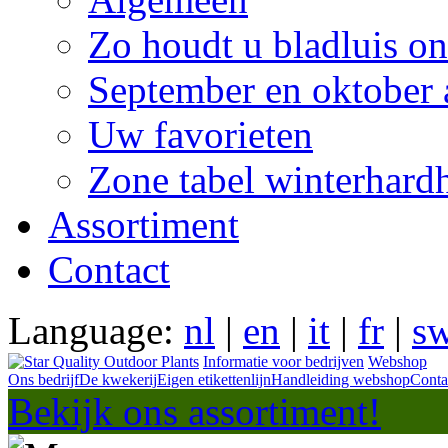
Zo houdt u bladluis on
September en oktober 
Uw favorieten
Zone tabel winterhard
Assortiment
Contact
Language:
nl
|
en
|
it
|
fr
|
s
Informatie voor bedrijven
Webshop
Ons bedrijf
De kwekerij
Eigen etikettenlijn
Handleiding webshop
Conta
Bekijk ons assortiment!