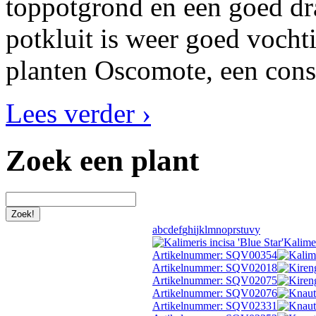
toppotgrond en een goed dr
potkluit is weer goed vocht
planten Oscomote, een cons
Lees verder ›
Zoek een plant
a
b
c
d
e
f
g
h
i
j
k
l
m
n
o
p
r
s
t
u
v
y
Kalimer
Artikelnummer: SQV00354
Artikelnummer: SQV02018
Artikelnummer: SQV02075
Artikelnummer: SQV02076
Artikelnummer: SQV02331