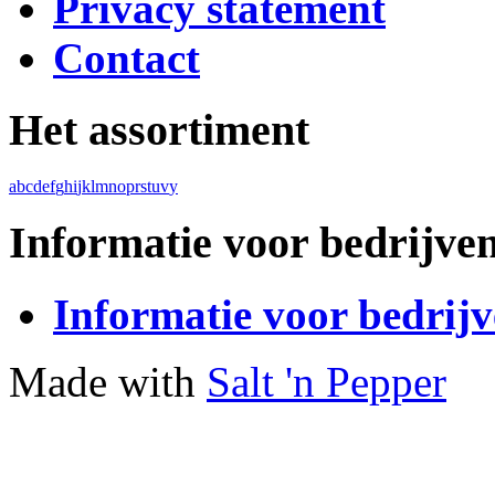
Privacy statement
Contact
Het assortiment
a
b
c
d
e
f
g
h
i
j
k
l
m
n
o
p
r
s
t
u
v
y
Informatie voor bedrijve
Informatie voor bedrij
Made with
Salt 'n Pepper