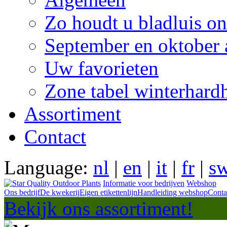
Zo houdt u bladluis on
September en oktober 
Uw favorieten
Zone tabel winterhard
Assortiment
Contact
Language:
nl
|
en
|
it
|
fr
|
s
Informatie voor bedrijven
Webshop
Ons bedrijf
De kwekerij
Eigen etikettenlijn
Handleiding webshop
Conta
Bekijk ons assortiment!