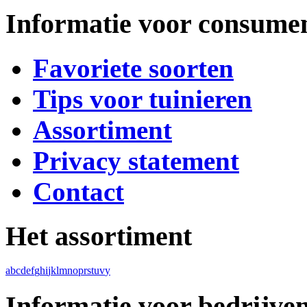
Informatie voor consume
Favoriete soorten
Tips voor tuinieren
Assortiment
Privacy statement
Contact
Het assortiment
a
b
c
d
e
f
g
h
i
j
k
l
m
n
o
p
r
s
t
u
v
y
Informatie voor bedrijve