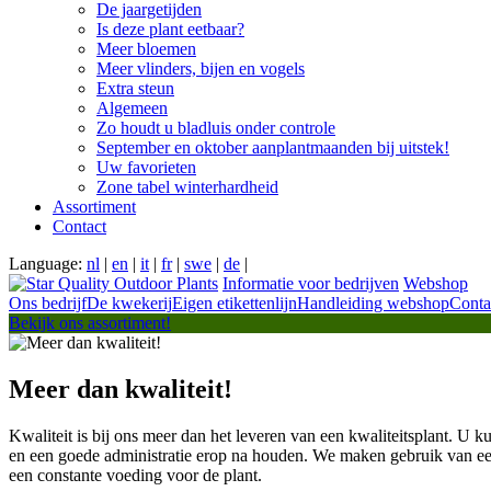
De jaargetijden
Is deze plant eetbaar?
Meer bloemen
Meer vlinders, bijen en vogels
Extra steun
Algemeen
Zo houdt u bladluis onder controle
September en oktober aanplantmaanden bij uitstek!
Uw favorieten
Zone tabel winterhardheid
Assortiment
Contact
Language:
nl
|
en
|
it
|
fr
|
swe
|
de
|
Informatie voor bedrijven
Webshop
Ons bedrijf
De kwekerij
Eigen etikettenlijn
Handleiding webshop
Conta
Bekijk ons assortiment!
Meer dan kwaliteit!
Kwaliteit is bij ons meer dan het leveren van een kwaliteitsplant. U kun
en een goede administratie erop na houden. We maken gebruik van ee
een constante voeding voor de plant.