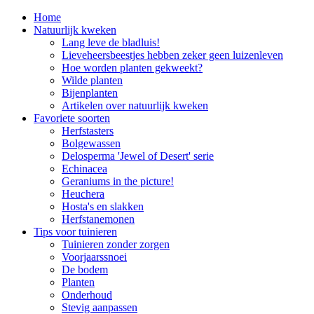
Home
Natuurlijk kweken
Lang leve de bladluis!
Lieveheersbeestjes hebben zeker geen luizenleven
Hoe worden planten gekweekt?
Wilde planten
Bijenplanten
Artikelen over natuurlijk kweken
Favoriete soorten
Herfstasters
Bolgewassen
Delosperma 'Jewel of Desert' serie
Echinacea
Geraniums in the picture!
Heuchera
Hosta's en slakken
Herfstanemonen
Tips voor tuinieren
Tuinieren zonder zorgen
Voorjaarssnoei
De bodem
Planten
Onderhoud
Stevig aanpassen