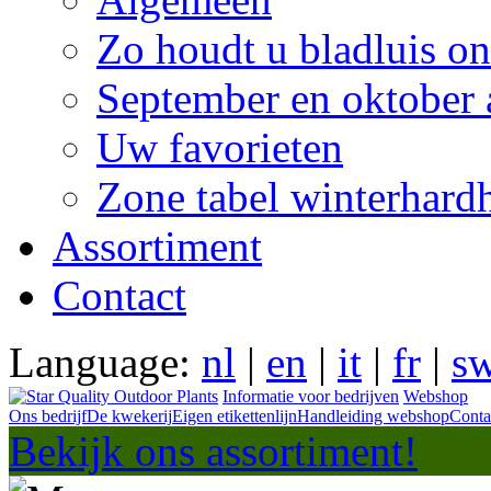
Zo houdt u bladluis on
September en oktober 
Uw favorieten
Zone tabel winterhard
Assortiment
Contact
Language:
nl
|
en
|
it
|
fr
|
s
Informatie voor bedrijven
Webshop
Ons bedrijf
De kwekerij
Eigen etikettenlijn
Handleiding webshop
Conta
Bekijk ons assortiment!