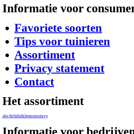
Informatie voor consume
Favoriete soorten
Tips voor tuinieren
Assortiment
Privacy statement
Contact
Het assortiment
a
b
c
d
e
f
g
h
i
j
k
l
m
n
o
p
r
s
t
u
v
y
Informatie voor bedrijve