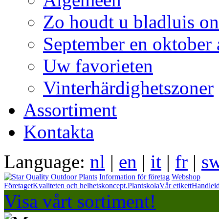
Zo houdt u bladluis on
September en oktober 
Uw favorieten
Vinterhärdighetszoner
Assortiment
Kontakta
Language:
nl
|
en
|
it
|
fr
|
s
Information för företag
Webshop
Företaget
Kvaliteten och helhetskoncept.
Plantskola
Vår etikett
Handlei
Visa vårt sortiment!