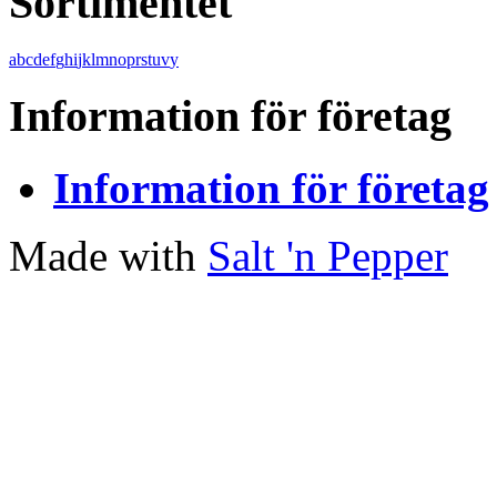
Sortimentet
a
b
c
d
e
f
g
h
i
j
k
l
m
n
o
p
r
s
t
u
v
y
Information för företag
Information för företag
Made with
Salt 'n Pepper