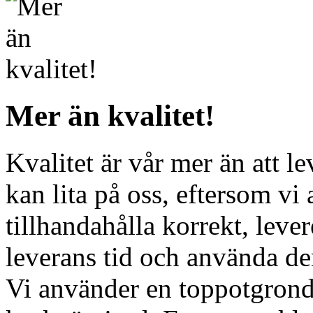
Mer än kvalitet!
Kvalitet är
vår
mer
än
att le
kan lita på oss
,
eftersom vi
tillhandahålla korrekt
,
lever
leverans
tid
och
använda den
Vi
använder
en
toppotgron