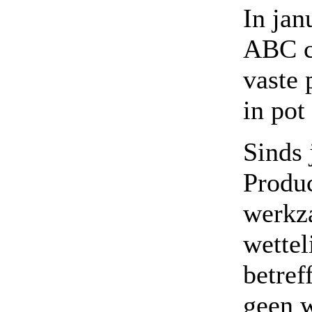
In jan
ABC ce
vaste 
in pot
Sinds 
Produc
werkza
wettel
betref
geen w