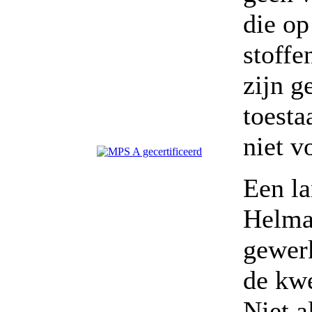
die op
stoffe
zijn g
toesta
niet v
Een la
Helma
gewerk
de kwe
Niet a