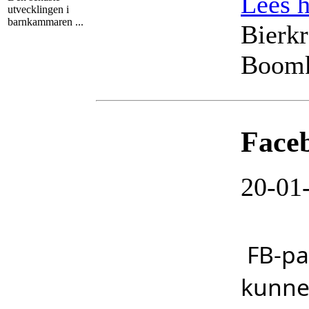
Lees h
utvecklingen i
barnkammaren ...
Bierkr
Boomk
Face
20-01
FB-pa
kunnen