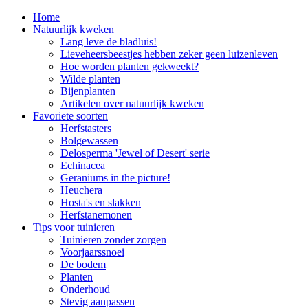
Home
Natuurlijk kweken
Lang leve de bladluis!
Lieveheersbeestjes hebben zeker geen luizenleven
Hoe worden planten gekweekt?
Wilde planten
Bijenplanten
Artikelen over natuurlijk kweken
Favoriete soorten
Herfstasters
Bolgewassen
Delosperma 'Jewel of Desert' serie
Echinacea
Geraniums in the picture!
Heuchera
Hosta's en slakken
Herfstanemonen
Tips voor tuinieren
Tuinieren zonder zorgen
Voorjaarssnoei
De bodem
Planten
Onderhoud
Stevig aanpassen