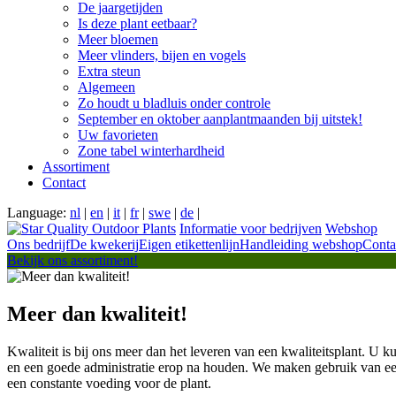
De jaargetijden
Is deze plant eetbaar?
Meer bloemen
Meer vlinders, bijen en vogels
Extra steun
Algemeen
Zo houdt u bladluis onder controle
September en oktober aanplantmaanden bij uitstek!
Uw favorieten
Zone tabel winterhardheid
Assortiment
Contact
Language:
nl
|
en
|
it
|
fr
|
swe
|
de
|
Informatie voor bedrijven
Webshop
Ons bedrijf
De kwekerij
Eigen etikettenlijn
Handleiding webshop
Conta
Bekijk ons assortiment!
Meer dan kwaliteit!
Kwaliteit is bij ons meer dan het leveren van een kwaliteitsplant. U kun
en een goede administratie erop na houden. We maken gebruik van ee
een constante voeding voor de plant.